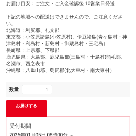
お届け目安：ご注文・ご入金確認後 10営業日発送
下記の地域への配送はできませんので、ご注意くださ
い。
北海道：利尻郡、礼文郡
東京都：小笠原諸島(小笠原村)、伊豆諸島(青ヶ島村・神
津島村・利島村・新島村・御蔵島村・三宅島）
長崎県：上県郡、下県郡
鹿児島県：大島郡、鹿児島郡(三島村・十島村)熊毛郡、
名瀬市、西之表市
沖縄県：八重山郡、島尻郡(北大東村・南大東村）
数量
お届けする
受付期間
2026年01月05日 08時00分 ～