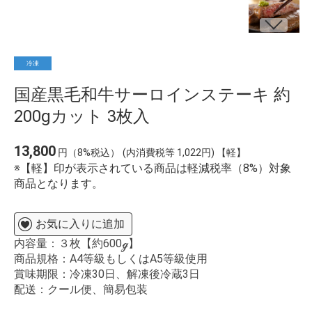
冷凍
国産黒毛和牛サーロインステーキ 約
200gカット 3枚入
13,800
円（8%税込）
(内消費税等 1,022円) 【軽】
※【軽】印が表示されている商品は軽減税率（8%）対象
商品となります。
お気に入りに追加
内容量：３枚【約600ℊ】
商品規格：A4等級もしくはA5等級使用
賞味期限：冷凍30日、解凍後冷蔵3日
配送：クール便、簡易包装