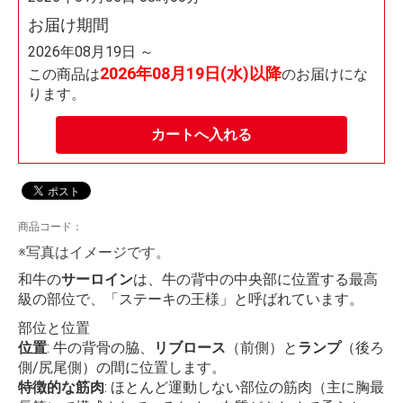
お届け期間
2026年08月19日 ～
2026年08月19日(水)以降
この商品は
のお届けにな
ります。
カートへ入れる
商品コード：
※写真はイメージです。
和牛の
サーロイン
は、牛の背中の中央部に位置する最高
級の部位で、「ステーキの王様」と呼ばれています。
部位と位置
位置
: 牛の背骨の脇、
リブロース
（前側）と
ランプ
（後ろ
側/尻尾側）の間に位置します。
特徴的な筋肉
: ほとんど運動しない部位の筋肉（主に胸最