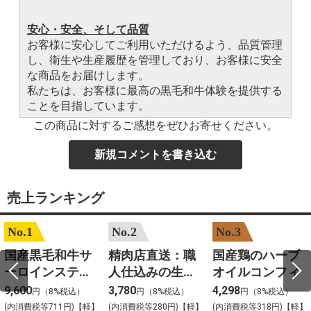
安心・安全、そして品質
お客様に安心してご利用いただけるよう、品質管理
し、衛生や生産履歴を管理しており、お客様に安全
な商品をお届けします。
私たちは、お客様に最高の黒毛和牛体験を提供する
ことを目指しています。
この商品に対するご感想をぜひお寄せください。
新規コメントを書き込む
売上ランキング
No.1
No.2
No.3
国産黒毛和牛サ
精肉店直送：職
国産鶏のハーブ
ーロインステー
人仕込みの生ハ
オイルコンフィ
キ 約200gカット
ンバーグ
9,600
3,780
4,298
円（8%税込）
円（8%税込）
円（8%税込）
2枚入
(内消費税等711円)【軽】
(内消費税等280円)【軽】
(内消費税等318円)【軽】