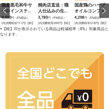
国産黒毛和牛サ
精肉店直送：職
国産鶏のハーブ
ーロインステー
人仕込みの生ハ
オイルコンフィ
キ 約200gカット
ンバーグ
9,600
3,780
4,298
円（8%税込）
円（8%税込）
円（8%税込）
2枚入
(内消費税等711円)【軽】
(内消費税等280円)【軽】
(内消費税等318円)【軽】
※【軽】印が表示されている商品は軽減税率（8%）対象商品と
なります。