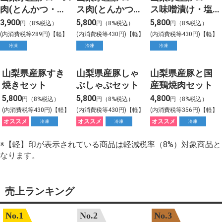
肉(とんかつ・ト
ス肉(とんかつ・
ス味噌漬け・塩
ンテキ用) 3枚入
トンテキ用) 5
こうじ漬け6枚セ
3,900
5,800
5,800
円（8%税込）
円（8%税込）
円（8%税込）
り
枚入り
ット
(内消費税等289円)【軽】
(内消費税等430円)【軽】
(内消費税等430円)【軽】
冷凍
冷凍
冷凍
山梨県産豚すき
山梨県産豚しゃ
山梨県産豚と国
焼きセット
ぶしゃぶセット
産鶏焼肉セット
5,800
5,800
4,800
円（8%税込）
円（8%税込）
円（8%税込）
(内消費税等430円)【軽】
(内消費税等430円)【軽】
(内消費税等356円)【軽】
オススメ
オススメ
オススメ
冷凍
冷凍
冷凍
※【軽】印が表示されている商品は軽減税率（8%）対象商品と
なります。
売上ランキング
No.1
No.2
No.3