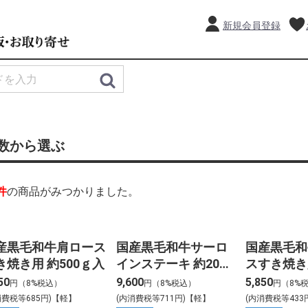
新規会員登録
数から選ぶ
件
の商品がみつかりました。
産黒毛和牛肩ロース
国産黒毛和牛サーロ
国産黒毛和
き焼き用 約500ｇ入
インステーキ 約200g
スすき焼き用
カット 2枚入
入
50
9,600
5,850
円（8%税込）
円（8%税込）
円（8%
消費税等685円)【軽】
(内消費税等711円)【軽】
(内消費税等433