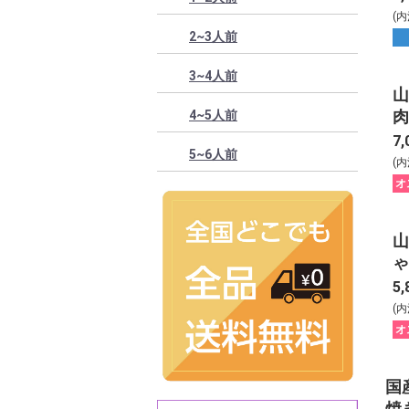
(
2~3人前
3~4人前
山
肉
4~5人前
7,
5~6人前
(
オ
山
ゃ
5,
(
オ
国
焼