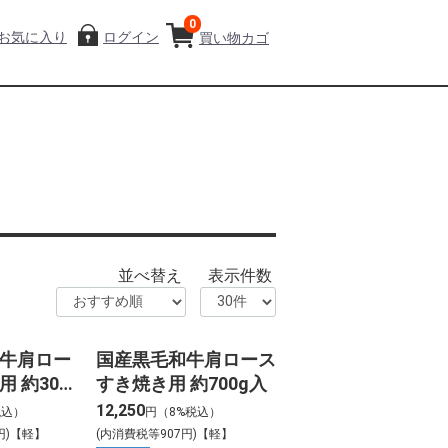
0
お気に入り
ログイン
買い物カゴ
並べ替え
表示件数
牛肩ロー
国産黒毛和牛肩ロース
 約300g
すき焼き用 約700g入
12,250
税込）
円（8%税込）
円)【軽】
(内消費税等907円)【軽】