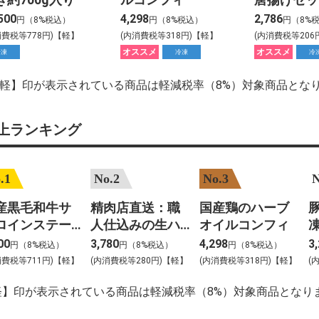
500
4,298
2,786
円（8%税込）
円（8%税込）
円（8%
消費税等778円)【軽】
(内消費税等318円)【軽】
(内消費税等206
オススメ
オススメ
冷凍
冷凍
冷
【軽】印が表示されている商品は軽減税率（8%）対象商品とな
上ランキング
.1
No.2
No.3
N
産黒毛和牛サ
精肉店直送：職
国産鶏のハーブ
豚
ロインステー
人仕込みの生ハ
オイルコンフィ
凍
 約200gカット
ンバーグ
00
3,780
4,298
3
円（8%税込）
円（8%税込）
円（8%税込）
枚入
消費税等711円)【軽】
(内消費税等280円)【軽】
(内消費税等318円)【軽】
(
軽】印が表示されている商品は軽減税率（8%）対象商品となり