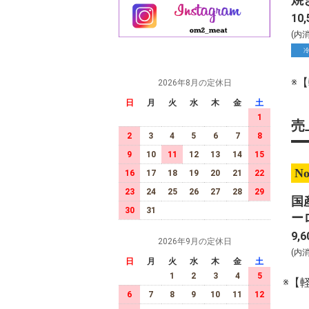
10,
(内
※
2026年8月の定休日
日
月
火
水
木
金
土
1
売
2
3
4
5
6
7
8
9
10
11
12
13
14
15
No
16
17
18
19
20
21
22
23
24
25
26
27
28
29
国
30
31
ー
キ
9,6
2026年9月の定休日
2
(内
日
月
火
水
木
金
土
1
2
3
4
5
※【
6
7
8
9
10
11
12