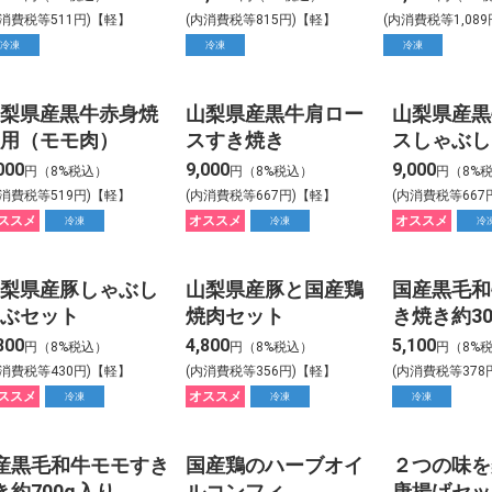
内消費税等511円)【軽】
(内消費税等815円)【軽】
(内消費税等1,08
冷凍
冷凍
冷凍
梨県産黒牛赤身焼
山梨県産黒牛肩ロー
山梨県産黒
用（モモ肉）
スすき焼き
スしゃぶし
000
9,000
9,000
円（8%税込）
円（8%税込）
円（8%
内消費税等519円)【軽】
(内消費税等667円)【軽】
(内消費税等667
ススメ
オススメ
オススメ
冷凍
冷凍
冷
梨県産豚しゃぶし
山梨県産豚と国産鶏
国産黒毛和
ぶセット
焼肉セット
き焼き約30
800
4,800
5,100
円（8%税込）
円（8%税込）
円（8%
内消費税等430円)【軽】
(内消費税等356円)【軽】
(内消費税等378
ススメ
オススメ
冷凍
冷凍
冷凍
産黒毛和牛モモすき
国産鶏のハーブオイ
２つの味を
き約700g入り
ルコンフィ
唐揚げセッ