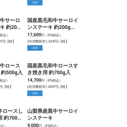
冷凍
牛サーロ
国産黒毛和牛サーロイ
 約200g
ンステーキ 約200gカ
入
ット 4枚入
17,600
%税込）
円（8%税込）
22円)【軽】
(内消費税等1,304円)【軽】
冷凍
牛ロース
国産黒毛和牛ロースす
約500g入
き焼き用 約700g入
14,700
%税込）
円（8%税込）
円)【軽】
(内消費税等1,089円)【軽】
冷凍
牛ロースし
山梨県産黒牛サーロイ
 約700g
ンステーキ
9,000
税込）
円（8%税込）