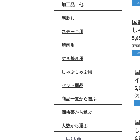
加工品・他
馬刺し
国
し
ステーキ用
30
5,8
焼肉用
(内
すき焼き用
国
しゃぶしゃぶ用
イ
セット商品
カ
5,
(
商品一覧から選ぶ
価格帯から選ぶ
国
人数から選ぶ
し
3
6,
1~2人前