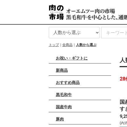
トップ
全商品
人数から選ぶ
お祝い・ギフトに
人
新商品
28
おすすめ商品
黒毛和牛
国
国産牛肉
す
9,2
豚肉
(内