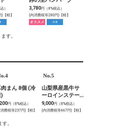
3,780
税込）
円（8%税込）
円)【軽】
(内消費税等280円)【軽】
オススメ
凍
冷凍
ります。
o.4
No.5
肉まん 8個 (冷
山梨県産黒牛サ
)
ーロインステー
キ
,200
9,000
円（8%税込）
円（8%税込）
内消費税等237円)【軽】
(内消費税等667円)【軽】
ます。