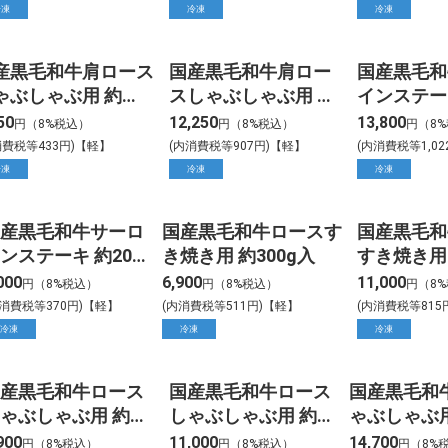
冷凍
冷凍
冷凍
産黒毛和牛肩ロース
国産黒毛和牛肩ロー
国産黒毛和
ゃぶしゃぶ用 約
スしゃぶしゃぶ用 約
インステーキ
0g入
700g入
カット 3枚
50
12,250
13,800
円（8%税込）
円（8%税込）
円（8
消費税等433円)【軽】
(内消費税等907円)【軽】
(内消費税等1,0
冷凍
冷凍
冷凍
産黒毛和牛サーロ
国産黒毛和牛ロースす
国産黒毛和
ンステーキ 約200g
き焼き用 約300g入
すき焼き用 
ット 1枚入
000
6,900
11,000
円（8%税込）
円（8%税込）
円（8
内消費税等370円)【軽】
(内消費税等511円)【軽】
(内消費税等815
冷凍
冷凍
冷凍
産黒毛和牛ロース
国産黒毛和牛ロース
国産黒毛和
ゃぶしゃぶ用 約
しゃぶしゃぶ用 約
ゃぶしゃぶ用
00g入
500g入
入
900
11,000
14,700
円（8%税込）
円（8%税込）
円（8%