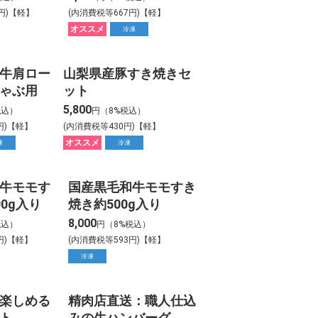
9円)【軽】
(内消費税等667円)【軽】
オススメ
冷凍
牛肩ロー
山梨県産豚すき焼きセ
ゃぶ用
ット
5,800
税込）
円（8%税込）
円)【軽】
(内消費税等430円)【軽】
オススメ
凍
冷凍
牛モモす
国産黒毛和牛モモすき
0g入り
焼き約500g入り
8,000
税込）
円（8%税込）
円)【軽】
(内消費税等593円)【軽】
冷凍
楽しめる
精肉店直送：職人仕込
ト
みの生ハンバーグ