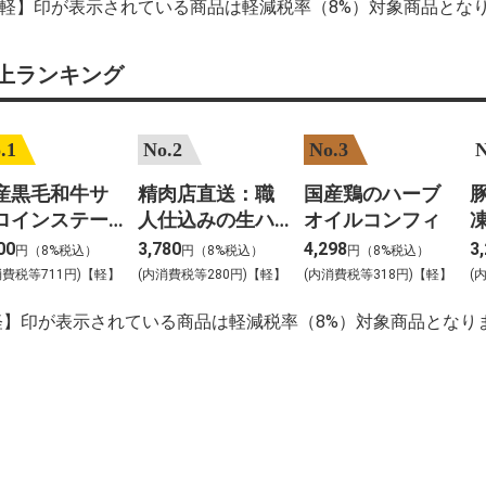
【軽】印が表示されている商品は軽減税率（8%）対象商品とな
上ランキング
.1
No.2
No.3
N
産黒毛和牛サ
精肉店直送：職
国産鶏のハーブ
豚
ロインステー
人仕込みの生ハ
オイルコンフィ
凍
 約200gカット
ンバーグ
00
3,780
4,298
3
円（8%税込）
円（8%税込）
円（8%税込）
枚入
消費税等711円)【軽】
(内消費税等280円)【軽】
(内消費税等318円)【軽】
(
軽】印が表示されている商品は軽減税率（8%）対象商品となり