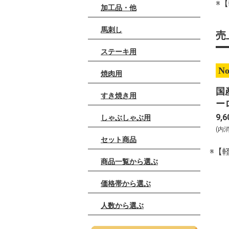
※
加工品・他
馬刺し
売
ステーキ用
No
焼肉用
国
すき焼き用
ー
キ
9,6
しゃぶしゃぶ用
2
(内
セット商品
※【
商品一覧から選ぶ
価格帯から選ぶ
人数から選ぶ