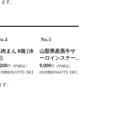
ります。
o.4
No.5
肉まん 8個 (冷
山梨県産黒牛サ
)
ーロインステー
キ
,200
9,000
円（8%税込）
円（8%税込）
内消費税等237円)【軽】
(内消費税等667円)【軽】
ます。