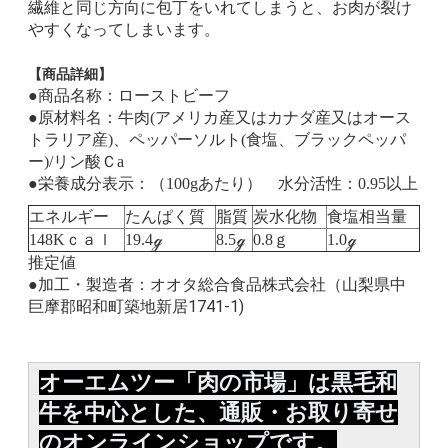
繊維と同じ方向に包丁をいれてしまうと、お肉が裂け
やすくなってしまいます。
【商品詳細】
●商品名称：ローストビーフ
●原材料名：牛肉(アメリカ産又はカナダ産又はオース
トラリア産)、ペッパーソルト(食塩、ブラックペッパ
ー)/リン酸Ｃa
●栄養成分表示：（100gあたり） 水分活性：0.95以上
エネルギー
たんぱく質
脂質
炭水化物
食塩相当量
148Kｃａｌ
19.4ℊ
8.5ℊ
0.8ｇ
1.0ℊ
推定値
●加工・製造者：オオタ総合食品株式会社（山梨県中
巨摩郡昭和町築地新居1741-1)
オーエムツー「肉の市場」は黒毛和
牛を中心とした、通販・お取り寄せ
のオンラインショップです。