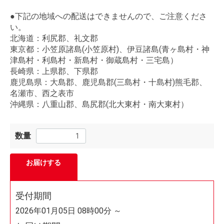
●下記の地域への配送はできませんので、ご注意くださ
い。
北海道：利尻郡、礼文郡
東京都：小笠原諸島(小笠原村)、伊豆諸島(青ヶ島村・神
津島村・利島村・新島村・御蔵島村・三宅島）
長崎県：上県郡、下県郡
鹿児島県：大島郡、鹿児島郡(三島村・十島村)熊毛郡、
名瀬市、西之表市
沖縄県：八重山郡、島尻郡(北大東村・南大東村）
数量
お届けする
受付期間
2026年01月05日 08時00分 ～