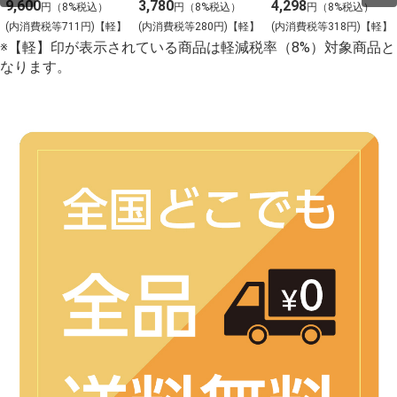
キ 約200gカット
ンバーグ
9,600
3,780
4,298
円（8%税込）
円（8%税込）
円（8%税込）
2枚入
(内消費税等711円)【軽】
(内消費税等280円)【軽】
(内消費税等318円)【軽】
※【軽】印が表示されている商品は軽減税率（8%）対象商品と
なります。