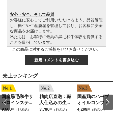
安心・安全、そして品質
お客様に安心してご利用いただけるよう、品質管理
し、衛生や生産履歴を管理しており、お客様に安全
な商品をお届けします。
私たちは、お客様に最高の黒毛和牛体験を提供する
ことを目指しています。
この商品に対するご感想をぜひお寄せください。
新規コメントを書き込む
売上ランキング
No.1
No.2
No.3
国産黒毛和牛サ
精肉店直送：職
国産鶏のハーブ
ーロインステー
人仕込みの生ハ
オイルコンフィ
キ 約200gカット
ンバーグ
9,600
3,780
4,298
円（8%税込）
円（8%税込）
円（8%税込）