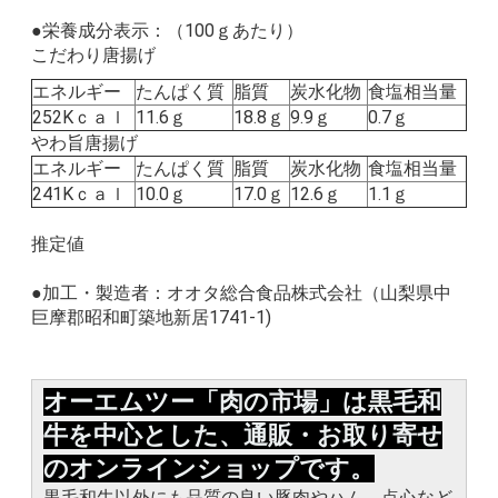
100ｇ
●栄養成分表示：（
あたり）
こだわり唐揚げ
エネルギー
たんぱく質
脂質
炭水化物
食塩相当量
252Kｃａｌ
11.6ｇ
18.8ｇ
9.9ｇ
0.7ｇ
やわ旨唐揚げ
エネルギー
たんぱく質
脂質
炭水化物
食塩相当量
241Kｃａｌ
10.0ｇ
17.0ｇ
12.6ｇ
1.1ｇ
推定値
●加工・製造者：オオタ総合食品株式会社（山梨県中
巨摩郡昭和町築地新居1741-1)
オーエムツー「肉の市場」は黒毛和
牛を中心とした、通販・お取り寄せ
のオンラインショップです。
黒毛和牛以外にも品質の良い豚肉やハム、点心など