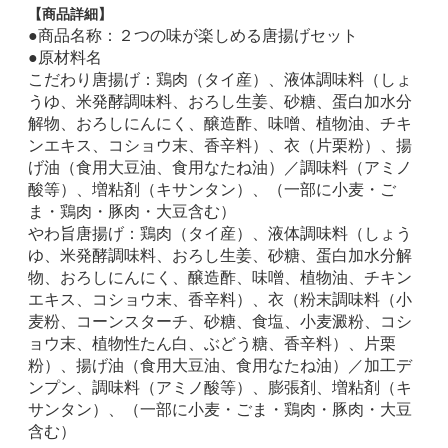
【商品詳細】
●商品名称：２つの味が楽しめる唐揚げセット
●原材料名
こだわり唐揚げ：鶏肉（タイ産）、液体調味料（しょ
うゆ、米発酵調味料、おろし生姜、砂糖、蛋白加水分
解物、おろしにんにく、醸造酢、味噌、植物油、チキ
ンエキス、コショウ末、香辛料）、衣（片栗粉）、揚
げ油（食用大豆油、食用なたね油）／調味料（アミノ
酸等）、増粘剤（キサンタン）、（一部に小麦・ご
ま・鶏肉・豚肉・大豆含む）
やわ旨唐揚げ：鶏肉（タイ産）、液体調味料（しょう
ゆ、米発酵調味料、おろし生姜、砂糖、蛋白加水分解
物、おろしにんにく、醸造酢、味噌、植物油、チキン
エキス、コショウ末、香辛料）、衣（粉末調味料（小
麦粉、コーンスターチ、砂糖、食塩、小麦澱粉、コシ
ョウ末、植物性たん白、ぶどう糖、香辛料）、片栗
粉）、揚げ油（食用大豆油、食用なたね油）／加工デ
ンプン、調味料（アミノ酸等）、膨張剤、増粘剤（キ
サンタン）、（一部に小麦・ごま・鶏肉・豚肉・大豆
含む）