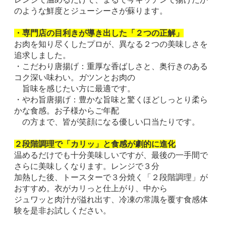
のような鮮度とジューシーさが蘇ります。
・専門店の目利きが導き出した「２つの正解」
お肉を知り尽くしたプロが、異なる２つの美味しさを
追求しました。
・こだわり唐揚げ：重厚な香ばしさと、奥行きのある
コク深い味わい。ガツンとお肉の
旨味を感じたい方に最適です。
・やわ旨唐揚げ：豊かな旨味と驚くほどしっとり柔ら
かな食感。お子様からご年配
の方まで、皆が笑顔になる優しい口当たりです。
２段階調理で「カリッ」と食感が劇的に進化
温めるだけでも十分美味しいですが、最後の一手間で
さらに美味しくなります。レンジで３分
加熱した後、トースターで３分焼く「２段階調理」が
おすすめ。衣がカリっと仕上がり、中から
ジュワッと肉汁が溢れ出す、冷凍の常識を覆す食感体
験を是非お試しください。