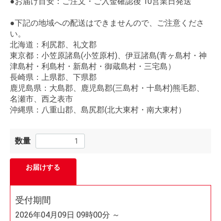
●お届け目安：ご注文・ご入金確認後 10営業日発送
●下記の地域への配送はできませんので、ご注意くださ
い。
北海道：利尻郡、礼文郡
東京都：小笠原諸島(小笠原村)、伊豆諸島(青ヶ島村・神
津島村・利島村・新島村・御蔵島村・三宅島）
長崎県：上県郡、下県郡
鹿児島県：大島郡、鹿児島郡(三島村・十島村)熊毛郡、
名瀬市、西之表市
沖縄県：八重山郡、島尻郡(北大東村・南大東村）
数量
お届けする
受付期間
2026年04月09日 09時00分 ～