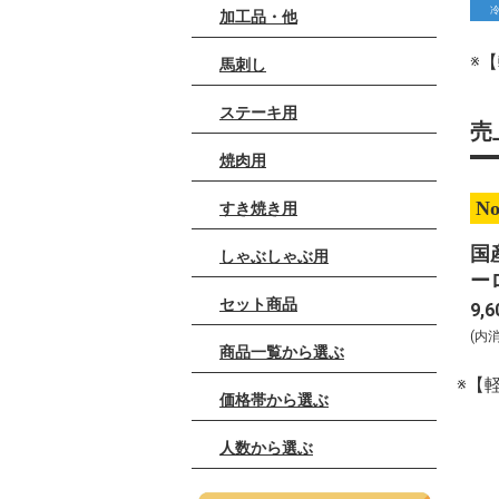
加工品・他
※
馬刺し
ステーキ用
売
焼肉用
No
すき焼き用
国
しゃぶしゃぶ用
ー
セット商品
キ
9,6
2
(内
商品一覧から選ぶ
※【
価格帯から選ぶ
人数から選ぶ