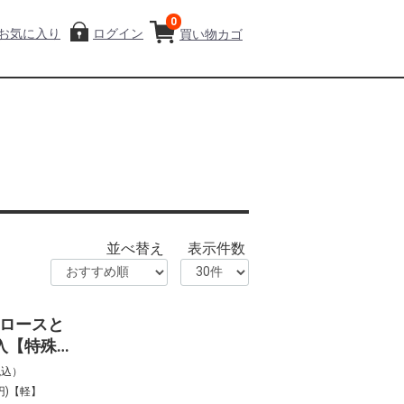
0
お気に入り
ログイン
買い物カゴ
並べ替え
表示件数
ロースと
入【特殊冷
税込）
円)【軽】