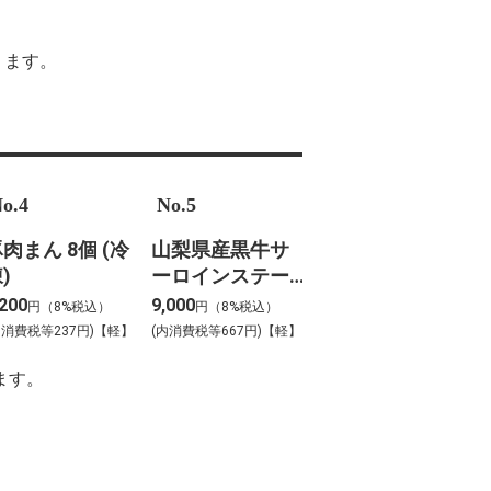
ります。
o.4
No.5
肉まん 8個 (冷
山梨県産黒牛サ
)
ーロインステー
キ
,200
9,000
円（8%税込）
円（8%税込）
内消費税等237円)【軽】
(内消費税等667円)【軽】
ます。