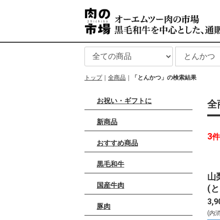
トップ
全商品
「とんかつ」の検索結果
お祝い・ギフトに
全
新商品
3
件
おすすめ商品
黒毛和牛
山
国産牛肉
(
用
3,9
豚肉
(内