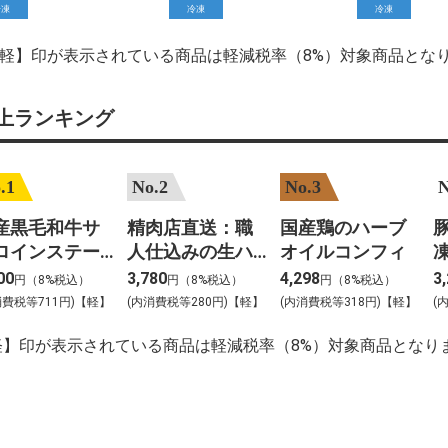
冷凍
冷凍
冷凍
【軽】印が表示されている商品は軽減税率（8%）対象商品とな
上ランキング
.1
No.2
No.3
N
産黒毛和牛サ
精肉店直送：職
国産鶏のハーブ
豚
ロインステー
人仕込みの生ハ
オイルコンフィ
凍
 約200gカット
ンバーグ
00
3,780
4,298
3
円（8%税込）
円（8%税込）
円（8%税込）
枚入
消費税等711円)【軽】
(内消費税等280円)【軽】
(内消費税等318円)【軽】
(
軽】印が表示されている商品は軽減税率（8%）対象商品となり