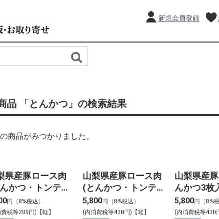
新規会員登録
商品 「とんかつ」の検索結果
の商品がみつかりました。
梨県産豚ロース肉
山梨県産豚ロース肉
山梨県産豚
とんかつ・トンテキ
(とんかつ・トンテキ
んかつ3枚
) 3枚入り
用) 5枚入り
凍】600g
00
5,800
5,800
円（8%税込）
円（8%税込）
円（8%
消費税等289円)【軽】
(内消費税等430円)【軽】
(内消費税等430