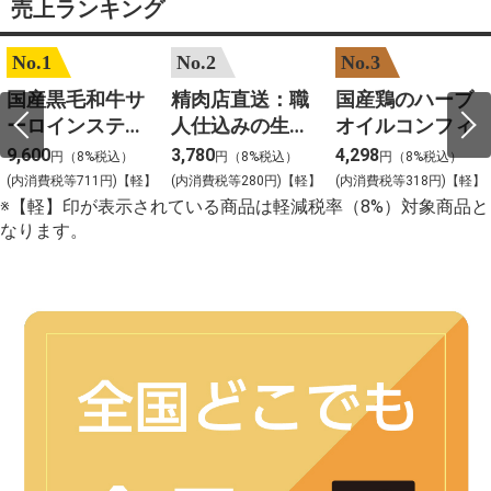
売上ランキング
No.1
No.2
No.3
国産黒毛和牛サ
精肉店直送：職
国産鶏のハーブ
ーロインステー
人仕込みの生ハ
オイルコンフィ
キ 約200gカット
ンバーグ
9,600
3,780
4,298
円（8%税込）
円（8%税込）
円（8%税込）
2枚入
(内消費税等711円)【軽】
(内消費税等280円)【軽】
(内消費税等318円)【軽】
※【軽】印が表示されている商品は軽減税率（8%）対象商品と
なります。