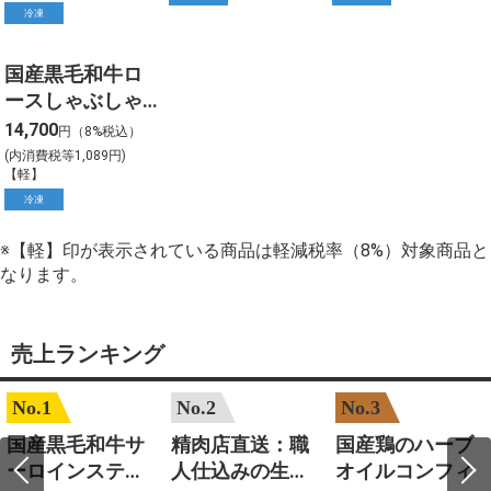
冷凍
国産黒毛和牛ロ
ースしゃぶしゃ
ぶ用 約700g入
14,700
円（8%税込）
(内消費税等1,089円)
【軽】
冷凍
※【軽】印が表示されている商品は軽減税率（8%）対象商品と
なります。
売上ランキング
No.1
No.2
No.3
国産黒毛和牛サ
精肉店直送：職
国産鶏のハーブ
ーロインステー
人仕込みの生ハ
オイルコンフィ