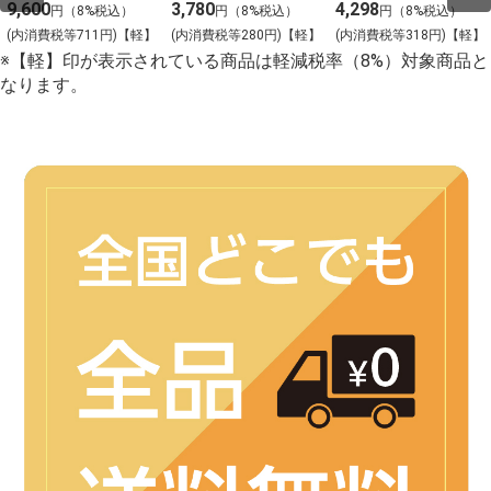
キ 約200gカット
ンバーグ
9,600
3,780
4,298
円（8%税込）
円（8%税込）
円（8%税込）
2枚入
(内消費税等711円)【軽】
(内消費税等280円)【軽】
(内消費税等318円)【軽】
※【軽】印が表示されている商品は軽減税率（8%）対象商品と
なります。